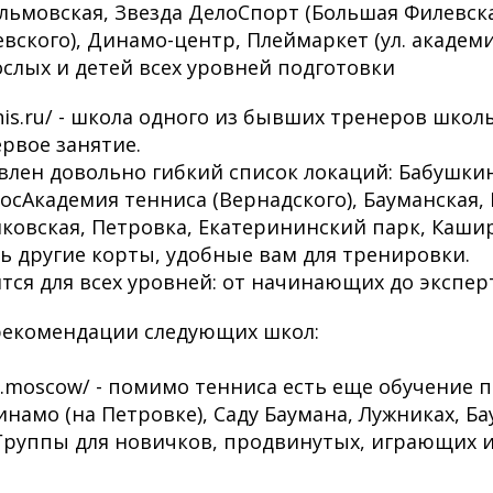
льмовская, Звезда ДелоСпорт (Большая Филевска
вского), Динамо-центр, Плеймаркет (ул. академи
ослых и детей всех уровней подготовки
nnis.ru/ - школа одного из бывших тренеров школы
ервое занятие.
влен довольно гибкий список локаций: Бабушкин
осАкадемия тенниса (Вернадского), Бауманская, 
йковская, Петровка, Екатерининский парк, Кашир
 другие корты, удобные вам для тренировки.
тся для всех уровней: от начинающих до экспер
рекомендации следующих школ:
rst.moscow/ - помимо тенниса есть еще обучение п
намо (на Петровке), Саду Баумана, Лужниках, Б
 Группы для новичков, продвинутых, играющих 