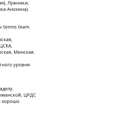
я), Лужники,
ка Анохина).
 tennis team.
ская,
ЦСКА,
ская, Минская.
тного уровня
аделу.
ауманской, ЦРДС
и хорошо