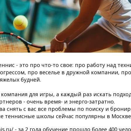
еннис - это про что-то свое: про работу над тех
огрессом, про веселье в дружной компании, пр
тяжелых будней.
ть компания для игры, а каждый раз искать подх
ртнеров - очень время- и энерго-затратно.
ова снять с вас все проблемы по поиску и брони
е теннисные школы сейчас популярны в Москве
nnis.ru/ - за 2 года обучение прошло более 400 че