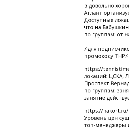
в довольно хоро
Атлант организу
Доступные локац
что на Бабушкин
по группам: от 
⚡️для подписчик
промокоду ТНР⚡️
https://tennist
локаций: ЦСКА, 
Проспект Вернад
по группам: заня
занятие действу
https://nakort.
Уровень цен сущ
топ-менеджеры и