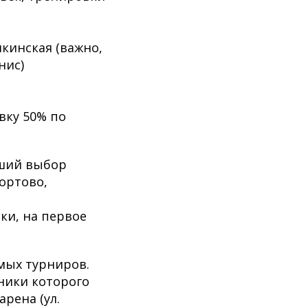
кинская (важно,
нис)
вку 50% по
оший выбор
ортово,
ки, на первое
имых турниров.
тники которого
рена (ул.