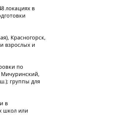
48 локациях в
подготовки
кая), Красногорск,
ки взрослых и
ировки по
, Мичуринский,
.); группы для
и в
х школ или