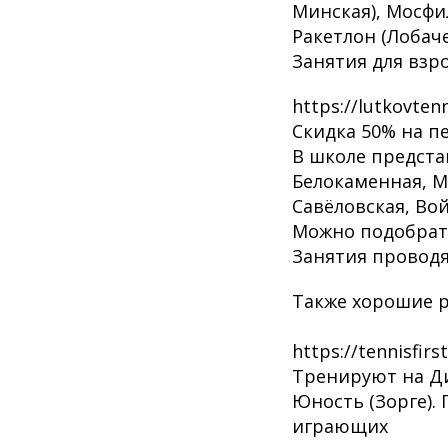
Минская), Мосфи
Ракетлон (Лобаче
Занятия для взр
https://lutkovte
Скидка 50% на п
В школе предста
Белокаменная, М
Савёловская, Во
Можно подобрать
Занятия проводя
Также хорошие 
https://tennisfi
Тренируют на Ди
Юность (Зорге).
играющих