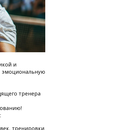
никой и
о эмоциональную
одящего тренера
рованию!
:
ловек, тренировки