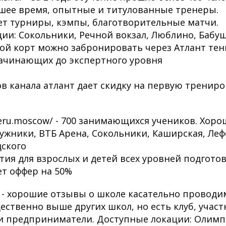
шее время, опытные и титулованные тренеры.
ет турниры, кэмпы, благотворительные матчи.
ии: Сокольники, Речной вокзал, Люблино, Бабуш
ой корт можно забронировать через Атлант тен
начинающих до экспертного уровня
ов канала атлант дает скидку на первую трениро
imeru.moscow/ - 700 занимающихся учеников. Хор
Лужники, ВТБ Арена, Сокольники, Каширская, Леф
ского
тия для взрослых и детей всех уровней подготов
ет оффер на 50%
ru/ - хорошие отзывы о школе касательно провод
ественно выше других школ, но есть клуб, учас
 предприниматели. Доступные локации: Олимпа